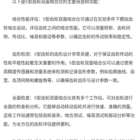
以下是S型齿轮双面啮合仪的主要用途和功能：
啮合性能评估：S型齿轮双面啮合仪可通过在实验条件下模拟齿
轮啮合运动，评估齿轮之间的啮合性能。它可以测量转矩、齿轮间
隙、传动比、噪音和振动等参数，以确定齿轮的传动效率和稳定性。
齿形检测：S型齿轮的齿形设计非常关键，对于保证齿轮传动的
性和平稳性起着至关重要的作用。S型齿轮双面啮合仪可以通过使用
高精度传感器和测量系统来检测和记录齿形参数，例如齿廓曲线、齿
宽、齿顶间隙和螺旋角等，以确保齿轮齿形与设计参数一致。
全面检查：S型齿轮双面啮合仪具有多个工作站，可对齿轮进行
全面的检查和分析。它能够自动转动齿轮并进行快速、准确的测量。
这些工作站通常包括齿轮装夹、啮合测试、噪音测试和振动分析等功
能，为全方位的齿轮评估提供便利。