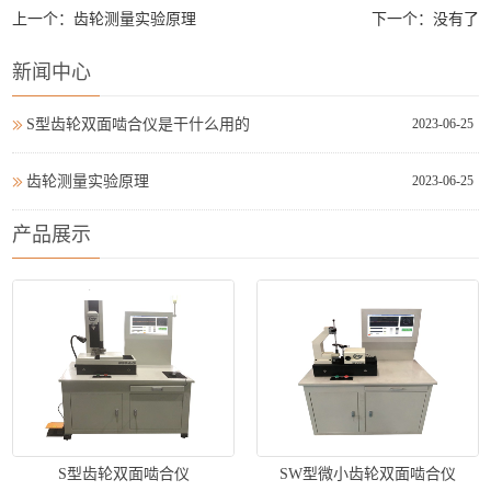
上一个：
齿轮测量实验原理
下一个：没有了
新闻中心
S型齿轮双面啮合仪是干什么用的
2023-06-25
齿轮测量实验原理
2023-06-25
产品展示
S型齿轮双面啮合仪
SW型微小齿轮双面啮合仪